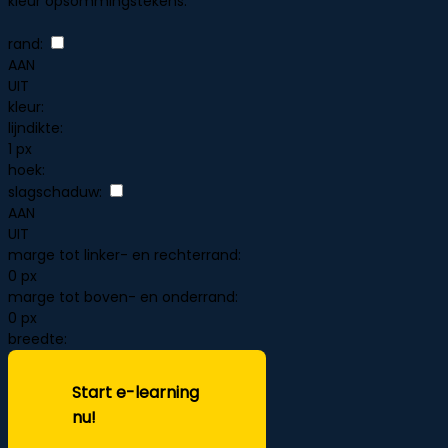
kleur opsommingstekens:
rand:
AAN
UIT
kleur:
lijndikte:
1 px
hoek:
slagschaduw:
AAN
UIT
marge tot linker- en rechterrand:
0 px
marge tot boven- en onderrand:
0 px
breedte:
Start e-learning
nu!