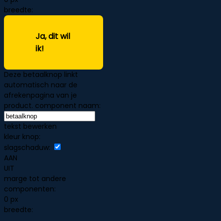
breedte:
Ja, dit wil
ik!
Deze betaalknop linkt
automatisch naar de
afrekenpagina van je
product.
component naam:
tekst bewerken
kleur knop:
slagschaduw:
AAN
UIT
marge tot andere
componenten:
0 px
breedte: