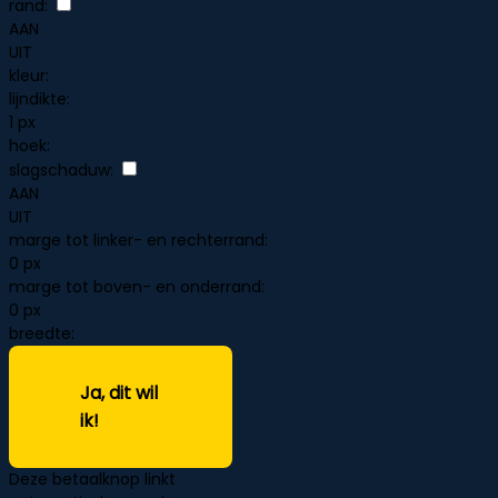
rand:
AAN
UIT
kleur:
lijndikte:
1 px
hoek:
slagschaduw:
AAN
UIT
marge tot linker- en rechterrand:
0 px
marge tot boven- en onderrand:
0 px
breedte:
Ja, dit wil
ik!
Deze betaalknop linkt