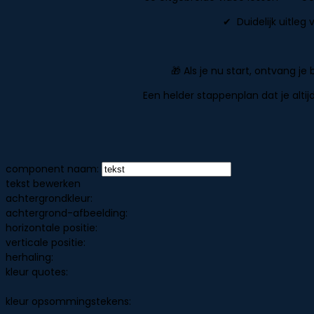
✔ Duidelijk uitleg
🎁 Als je nu start, ontvang j
Een helder stappenplan dat je altij
component naam:
tekst bewerken
achtergrondkleur:
achtergrond-afbeelding:
horizontale positie:
verticale positie:
herhaling:
kleur quotes:
kleur opsommingstekens: