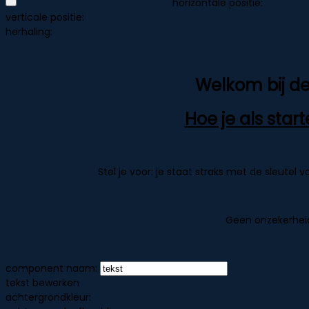
horizontale positie:
verticale positie:
herhaling:
Welkom bij de
Hoe je als star
Stel je voor: je staat straks met de sleutel
Geen onzekerheid
component naam:
tekst bewerken
achtergrondkleur: