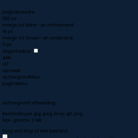
paginabreedte:
1100 px
marge tot linker- en rechterrand:
16 px
marge tot boven- en onderrand:
0 px
slagschaduw:
AAN
UIT
opmaak
achtergrondkleur:
paginakleur:
achtergrond-afbeelding:
Bestandstype:
jpg, jpeg, bmp, gif, png
Max. grootte:
2 MB
Drag and drop
of
kies bestand