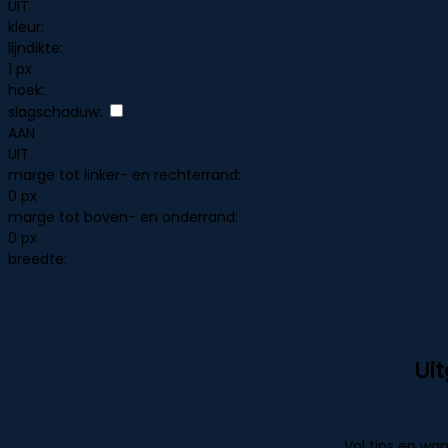
UIT
kleur:
lijndikte:
1 px
hoek:
slagschaduw:
AAN
UIT
marge tot linker- en rechterrand:
0 px
marge tot boven- en onderrand:
0 px
breedte:
Ui
Vol tips en wan